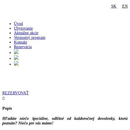
SK
EN
Úvod
Ubytovanie
Aktuálne akcie
Vernostný program
Kontakt
Rezervácia
Budinski apartment
Povljana – Pag, Chorvátsko
REZERVOVAŤ

Popis
Hľadáte niečo špeciálne, odlišné od každoročnej dovolenky, ktorú
poznáte? Niečo pre vás máme!