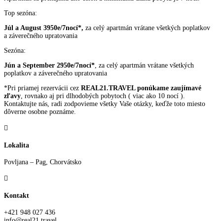
Top sezóna:
Júl a August 3950e/7nocí*,
za celý apartmán vrátane všetkých poplatkov
a záverečného upratovania
Sezóna:
Jún a September 2950e/7nocí*
, za celý apartmán vrátane všetkých
poplatkov a záverečného upratovania
*Pri priamej rezervácii cez
REAL21.TRAVEL ponúkame zaujímavé
zľavy
, rovnako aj pri dlhodobých pobytoch ( viac ako 10 nocí ).
Kontaktujte nás, radi zodpovieme všetky Vaše otázky, keďže toto miesto
dôverne osobne poznáme.

Lokalita
Povljana – Pag, Chorvátsko

Kontakt
+421 948 027 436
info@real21.travel