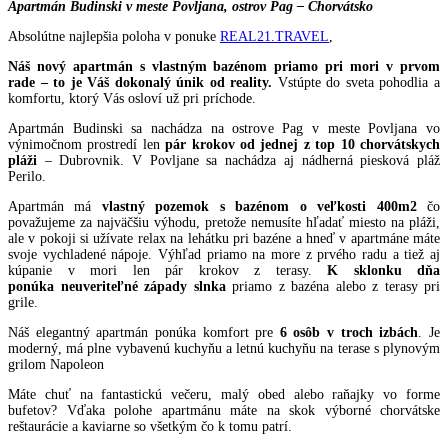
Apartmán Budinski v meste Povljana, ostrov Pag – Chorvátsko
Absolútne najlepšia poloha v ponuke
REAL21.TRAVEL
,
Náš nový apartmán s vlastným bazénom priamo pri mori v prvom
rade
– to je Váš dokonalý únik od reality.
Vstúpte do sveta pohodlia a
komfortu, ktorý Vás osloví už pri príchode.
Apartmán Budinski sa nachádza na ostrove Pag v meste Povljana vo
výnimočnom prostredí len
pár krokov od jednej z top 10 chorvátskych
pláži
– Dubrovnik. V Povljane sa nachádza aj nádherná piesková pláž
Perilo.
Apartmán má
vlastný pozemok s bazénom o veľkosti 400m2
čo
považujeme za najväčšiu výhodu, pretože nemusíte hľadať miesto na pláži,
ale v pokoji si užívate relax na lehátku pri bazéne a hneď v apartmáne máte
svoje vychladené nápoje. Výhľad priamo na more z prvého radu a tiež aj
kúpanie v mori len pár krokov z terasy.
K sklonku dňa
ponúka
neuveriteľné západy slnka
priamo z bazéna alebo z terasy pri
grile.
Náš elegantný apartmán ponúka komfort pre
6 osôb v troch izbách
. Je
moderný, má plne vybavenú kuchyňu a letnú kuchyňu na terase s plynovým
grilom Napoleon
Máte chuť na fantastickú večeru, malý obed alebo raňajky vo forme
bufetov? Vďaka polohe apartmánu máte na skok výborné chorvátske
reštaurácie a kaviarne so všetkým čo k tomu patrí.